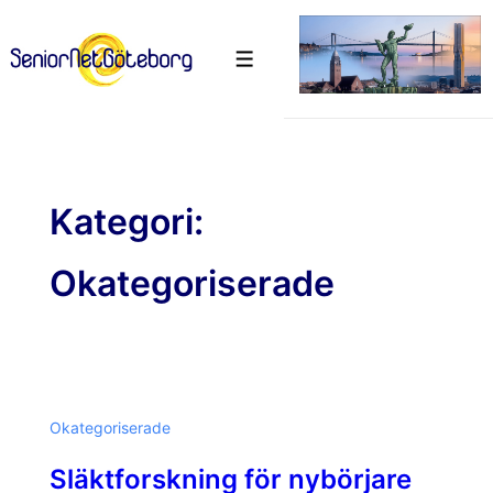
↓
Hoppa
Meny
till
huvudinnehåll
Kategori:
Okategoriserade
Okategoriserade
Släktforskning för nybörjare